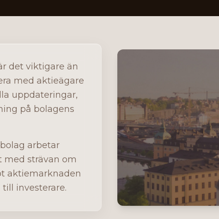
r det viktigare än
ra med aktieägare
dla uppdateringar,
ning på bolagens
bolag arbetar
kt med strävan om
ot aktiemarknaden
ill investerare.