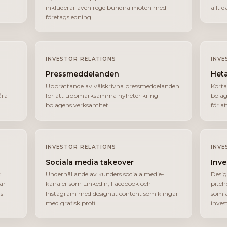
inkluderar även regelbundna möten med
allt 
företagsledning.
INVESTOR RELATIONS
INVE
Pressmeddelanden
Heta
Upprättande av välskrivna pressmeddelanden
Korta
åra
för att uppmärksamma nyheter kring
bolag
bolagens verksamhet.
för a
INVESTOR RELATIONS
INVE
Sociala media takeover
Inve
k
Underhållande av kunders sociala medie-
Desig
ar
kanaler som LinkedIn, Facebook och
pitch
ns
Instagram med designat content som klingar
som 
med grafisk profil.
inves