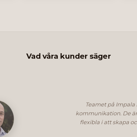
Vad våra kunder säger
Teamet
på
Impala
kommunikation.
De
ä
flexibla
i
att
skapa
oc