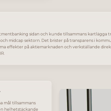
stmentbanking sidan och kunde tillsammans kartlägga t
och midcap sektorn. Det brister på transparens i kommun
amma effekter på aktiemarknaden och verkställande dire
IR.
?
a mål tillsammans
en helhetstäckande