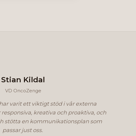
Stian Kildal
VD OncoZenge
har
varit
ett
viktigt
stöd
i
vår
externa
r
responsiva,
kreativa
och
proaktiva,
och
h
stötta
en
kommunikationsplan
som
passar
just
oss.