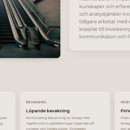
kunskaper och erfare
och analystjänster in
tidigare arbetat med 
kopplat till investerin
kommunikation och P
BEVAKNING
INVE
Löpande bevakning
Fin
yser
Kontinuerlig bevakning av bolag med
Podca
ng,
regelbundna uppdateringar baserade på
bolag
nyheter och höjdpunkter. Processen
om a