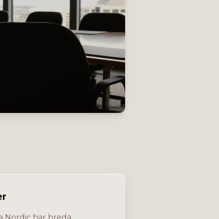
er
 Nordic har breda