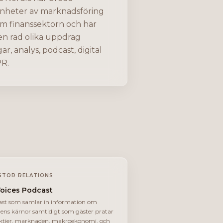
nheter av marknadsföring
om finanssektorn och har
en rad olika uppdrag
gar, analys, podcast, digital
R.
STOR RELATIONS
Voices Podcast
st som samlar in information om
ens kärnor samtidigt som gäster pratar
ktier, marknaden, makroekonomi, och