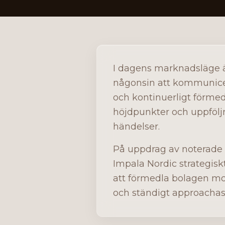
I dagens marknadsläge ä
någonsin att kommunice
och kontinuerligt förme
höjdpunkter och uppfölj
händelser.
På uppdrag av noterade 
Impala Nordic strategis
att förmedla bolagen m
och ständigt approachas t