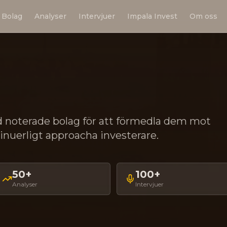
Bolag
Analyser
Intervjuer
Impala Invest
Om oss
d noterade bolag för att förmedla dem mot
nuerligt approacha investerare.
50+
100+
Analyser
Intervjuer