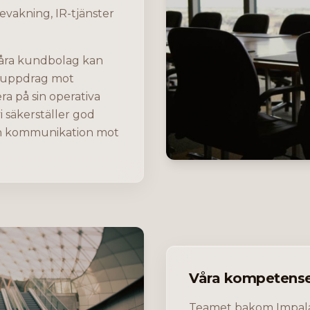
bevakning, IR-tjänster
våra kundbolag kan
v uppdrag mot
a på sin operativa
 säkerställer god
ch kommunikation mot
Våra kompetens
Teamet bakom Impala