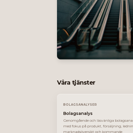
Våra tjänster
BOLAGSANALYSER
Bolagsanalys
Genomgående och läsvänliga bolagsanal
med fokus på produkt, försäljning, ledni
marknadsöversikt och kommande