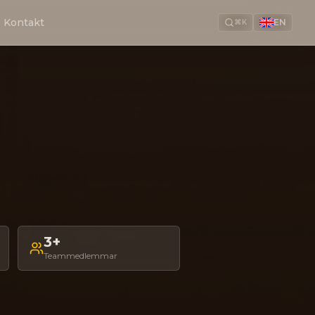
Kontakt
EN
⌘K
3+
Teammedlemmar