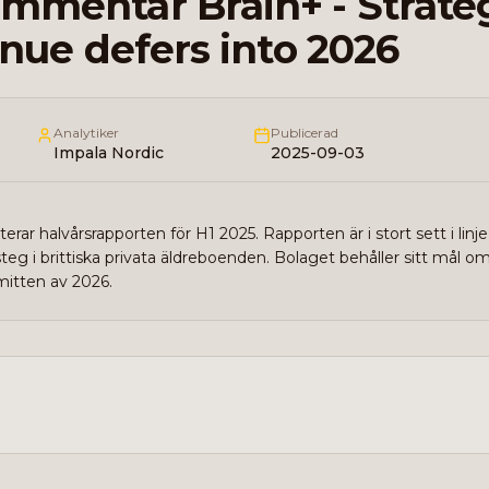
mmentar Brain+ - Strate
enue defers into 2026
Analytiker
Publicerad
Impala Nordic
2025-09-03
ar halvårsrapporten för H1 2025. Rapporten är i stort sett i lin
steg i brittiska privata äldreboenden. Bolaget behåller sitt mål o
mitten av 2026.