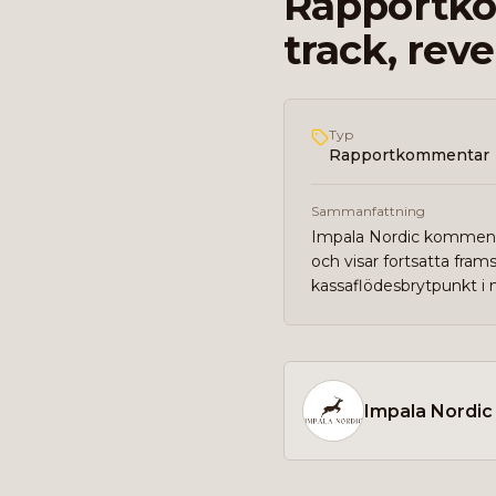
Rapportko
track, rev
Typ
Rapportkommentar
Sammanfattning
Impala Nordic kommenter
och visar fortsatta fram
kassaflödesbrytpunkt i 
Impala Nordic