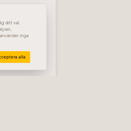
 ditt val.
lyser,
i använder inga
cceptera alla