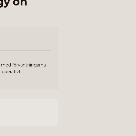
gy on
je med förväntningarna
m operativt