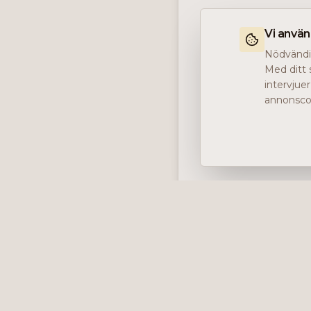
Vi anvä
Nödvändig
Med ditt 
intervjue
annonscoo