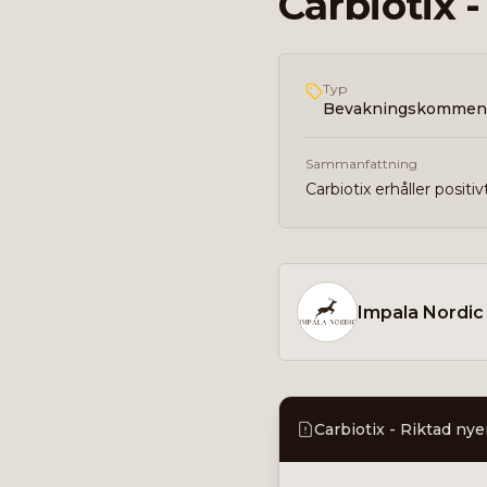
Carbiotix 
Typ
Bevakningskommen
Sammanfattning
Carbiotix erhåller posit
Impala Nordic
Carbiotix - Riktad n