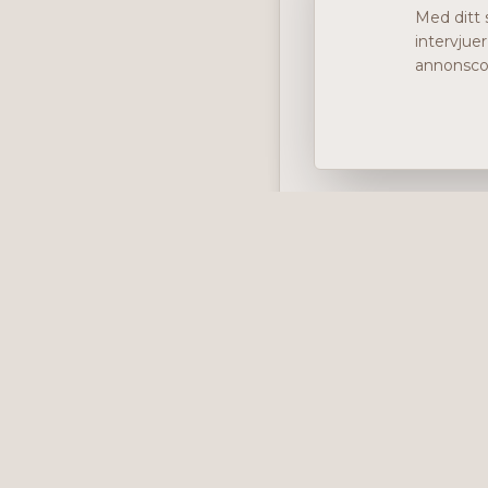
Med ditt 
intervjue
annonscoo