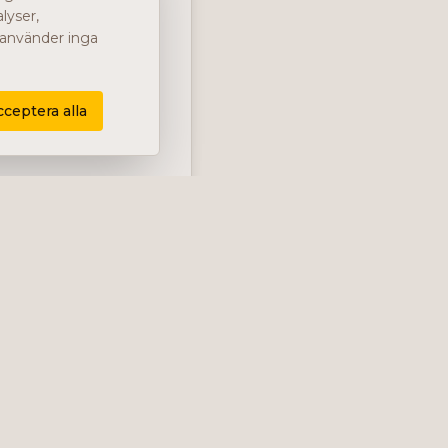
lyser,
i använder inga
cceptera alla