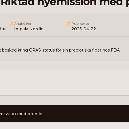
- Riktad nyemission med
Analytiker
Publicerad
tar
Impala Nordic
2025-04-22
ivt besked kring GRAS-status för sin prebiotiska fiber hos FDA.
yemission med premie