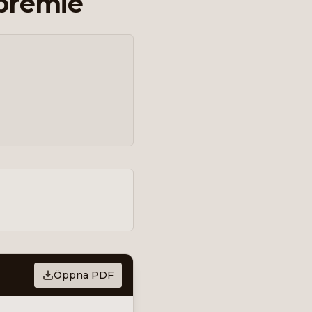
 premie
Öppna PDF