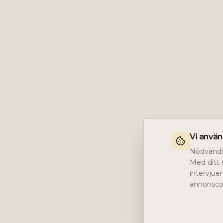
Vi anvä
Nödvändig
Med ditt 
intervjue
annonscoo