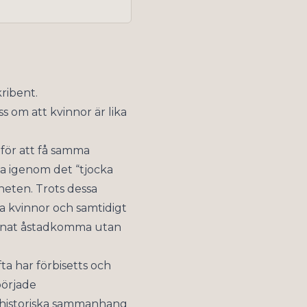
ribent.
s om att kvinnor är lika
för att få samma
ta igenom det “tjocka
heten. Trots dessa
a kvinnor och samtidigt
 kunnat åstadkomma utan
ta har förbisetts och
började
 historiska sammanhang