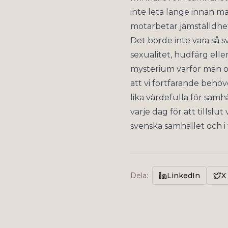
inte leta länge innan m
motarbetar jämställdhe
Det borde inte vara så s
sexualitet, hudfärg eller
mysterium varför män oc
att vi fortfarande behöv
lika värdefulla för samh
varje dag för att tillsl
svenska samhället och i 
Dela
:
LinkedIn
X