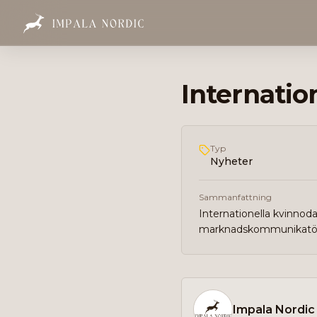
Internatio
Typ
Nyheter
Sammanfattning
Internationella kvinnod
marknadskommunikatör p
Impala Nordic