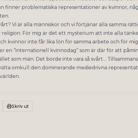
an finner problematiska representationer av kvinnor, nå
ten.
vårt? Vi är alla människor och vi förtjänar alla samma rät
 religion. För mig är det ett mysterium att inte alla tänker
h kvinnor inte får lika lön för samma arbete och för mi
er en “internationell kvinnodag” som är där för att påmi
ället som män. Det borde inte vara så svårt… Tillsammans
ut välta omkull den dominerande mediedrivna representati
världen.
Skriv ut