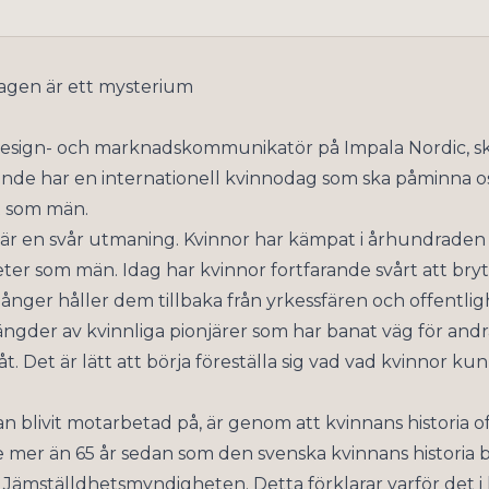
dagen är ett mysterium
l design- och marknadskommunikatör på Impala Nordic, sk
rande har en internationell kvinnodag som ska påminna os
t som män.
är en svår utmaning. Kvinnor har kämpat i århundraden 
eter som män. Idag har kvinnor fortfarande svårt att bry
nger håller dem tillbaka från yrkessfären och offentlig
gder av kvinnliga pionjärer som har banat väg för andr
åt. Det är lätt att börja föreställa sig vad vad kvinnor
n blivit motarbetad på, är genom att kvinnans historia of
te mer än 65 år sedan som den svenska kvinnans historia 
ämställdhetsmyndigheten. Detta förklarar varför det i