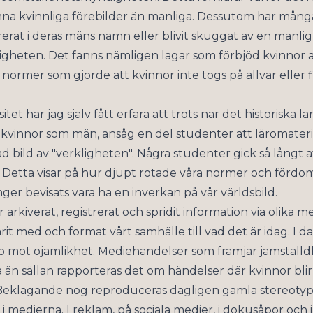
mna kvinnliga förebilder än manliga. Dessutom har mång
strerat i deras mäns namn eller blivit skuggat av en manlig
tligheten. Det fanns nämligen lagar som förbjöd kvinnor a
a normer som gjorde att kvinnor inte togs på allvar eller f
tet har jag själv fått erfara att trots när det historiska l
kvinnor som män, ansåg en del studenter att läromateri
d bild av "verkligheten". Några studenter gick så långt 
t. Detta visar på hur djupt rotade våra normer och fördo
nger bevisats vara ha en inverkan på vår världsbild.
r arkiverat, registrerat och spridit information via olika m
rit med och format vårt samhälle till vad det är idag. I
p mot ojämlikhet. Mediehändelser som främjar jämstä
än sällan rapporteras det om händelser där kvinnor blir 
. Beklagande nog reproduceras dagligen gamla stereot
t i medierna. I reklam, på sociala medier, i dokusåpor oc