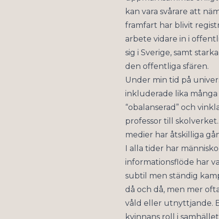
kan vara svårare att nä
framfart har blivit regi
arbete vidare in i offen
sig i Sverige, samt stark
den offentliga sfären.
Under min tid på universi
inkluderade lika många 
“obalanserad” och vinkla
professor till skolverke
medier har åtskilliga gå
I alla tider har människo
informationsflöde har va
subtil men ständig kam
då och då, men mer ofta 
våld eller utnyttjande
kvinnans roll i samhälle