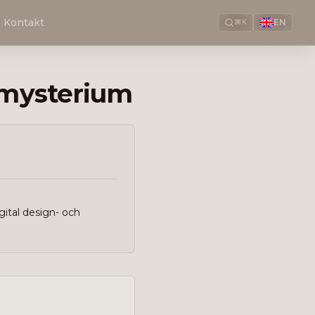
Kontakt
EN
⌘K
t mysterium
gital design- och