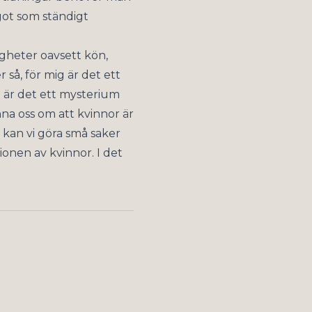
got som ständigt
tigheter oavsett kön,
 så, för mig är det ett
g är det ett mysterium
nna oss om att kvinnor är
 kan vi göra små saker
onen av kvinnor. I det