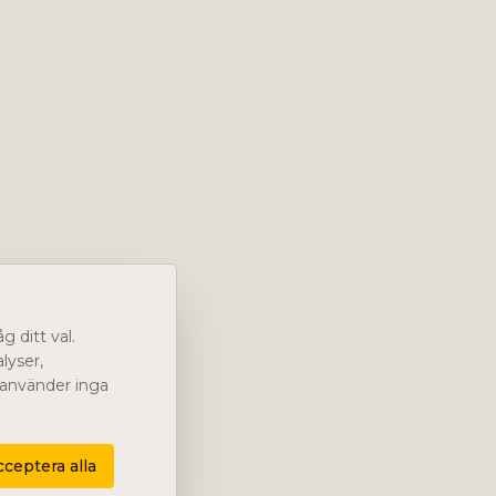
 ditt val.
lyser,
i använder inga
cceptera alla