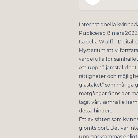
Internationella kvinno
Publicerad 8 mars 2023
Isabella Wulff - Digita
Mysterium att vi fortfa
värdefulla för samhälle
Att uppnå jämställdhet 
rättigheter och möjligh
glastaket” som många gå
motgångar finns det män
tagit vårt samhälle fram
dessa hinder…
Ett av sätten som kvinna
glömts bort. Det var in
uppmärksammas enligt J