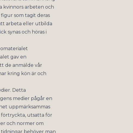
a kvinnors arbeten och
 figur som tagit deras
tt arbeta eller utbilda
ick synas och höras i
äromaterialet
alet gav en
att de anmälde vår
mar kring kön är och
edier. Detta
 dagens medier pågår en
lldhet uppmärksammas
förtryckta, utsatta för
yper och normer om
h i tidningar behöver man