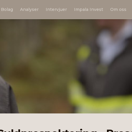
Bolag
Analyser
Intervjuer
Impala Invest
Om oss