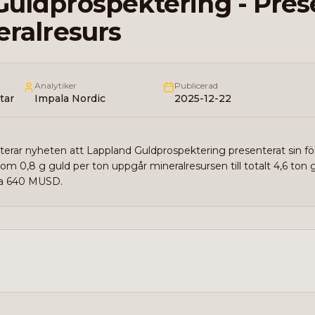
uldprospektering - Prese
eralresurs
Analytiker
Publicerad
tar
Impala Nordic
2025-12-22
ar nyheten att Lappland Guldprospektering presenterat sin förs
om 0,8 g guld per ton uppgår mineralresursen till totalt 4,6 ton
ka 640 MUSD.