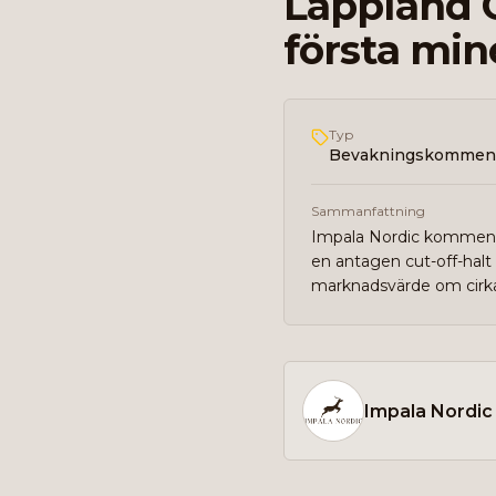
Lappland G
första min
Typ
Bevakningskommen
Sammanfattning
Impala Nordic kommenter
en antagen cut-off-halt 
marknadsvärde om cir
Impala Nordic