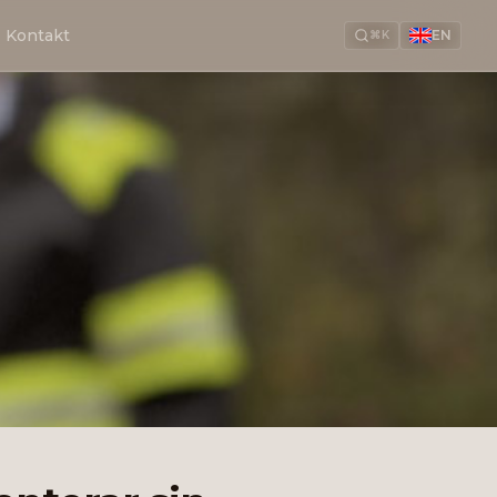
Kontakt
EN
⌘K