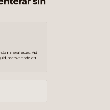
nterar sin
ta mineralresurs. Vid
 guld, motsvarande ett