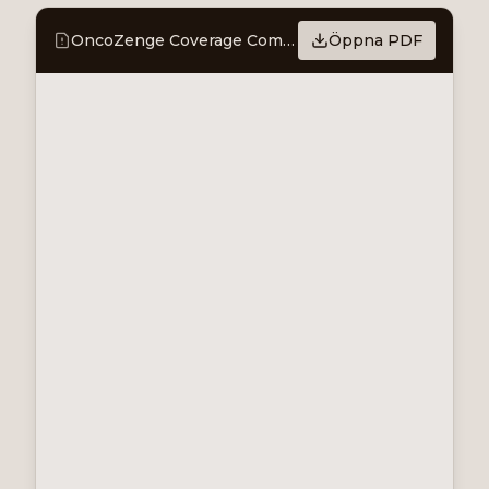
OncoZenge Coverage Commentary - Execution enhanced through expanded Molteni partnership
Öppna PDF