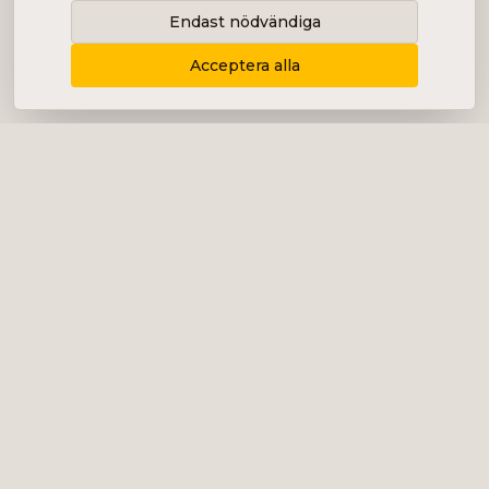
Endast nödvändiga
Acceptera alla
Levererar content, kommunikation och
analys i form av bolagsanalyser, intervjuer,
podcast och diverse marknadsföring.
+46 (0) 76 034 55 03
info@impalanordic.se
Östermalmstorg 1, 114 42 Stockholm
LinkedIn
Spotify
Tjänster