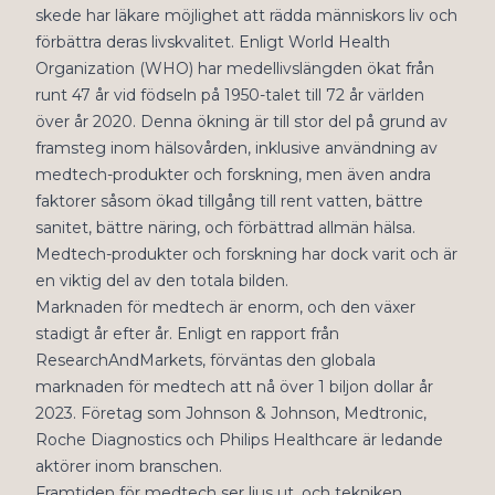
skede har läkare möjlighet att rädda människors liv och
förbättra deras livskvalitet. Enligt World Health
Organization (WHO) har medellivslängden ökat från
runt 47 år vid födseln på 1950-talet till 72 år världen
över år 2020. Denna ökning är till stor del på grund av
framsteg inom hälsovården, inklusive användning av
medtech-produkter och forskning, men även andra
faktorer såsom ökad tillgång till rent vatten, bättre
sanitet, bättre näring, och förbättrad allmän hälsa.
Medtech-produkter och forskning har dock varit och är
en viktig del av den totala bilden.
Marknaden för medtech är enorm, och den växer
stadigt år efter år. Enligt en rapport från
ResearchAndMarkets, förväntas den globala
marknaden för medtech att nå över 1 biljon dollar år
2023. Företag som Johnson & Johnson, Medtronic,
Roche Diagnostics och Philips Healthcare är ledande
aktörer inom branschen.
Framtiden för medtech ser ljus ut, och tekniken