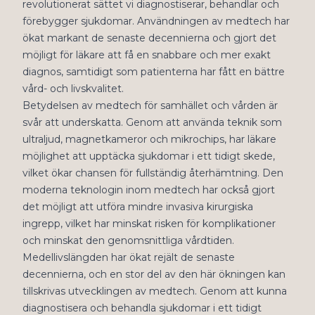
revolutionerat sättet vi diagnostiserar, behandlar och
förebygger sjukdomar. Användningen av medtech har
ökat markant de senaste decennierna och gjort det
möjligt för läkare att få en snabbare och mer exakt
diagnos, samtidigt som patienterna har fått en bättre
vård- och livskvalitet.
Betydelsen av medtech för samhället och vården är
svår att underskatta. Genom att använda teknik som
ultraljud, magnetkameror och mikrochips, har läkare
möjlighet att upptäcka sjukdomar i ett tidigt skede,
vilket ökar chansen för fullständig återhämtning. Den
moderna teknologin inom medtech har också gjort
det möjligt att utföra mindre invasiva kirurgiska
ingrepp, vilket har minskat risken för komplikationer
och minskat den genomsnittliga vårdtiden.
Medellivslängden har ökat rejält de senaste
decennierna, och en stor del av den här ökningen kan
tillskrivas utvecklingen av medtech. Genom att kunna
diagnostisera och behandla sjukdomar i ett tidigt