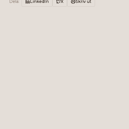
Dela
:
LinkedIn
X
Skriv ut