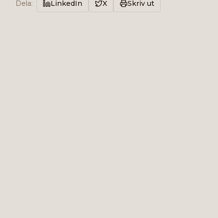
Dela
:
LinkedIn
X
Skriv ut