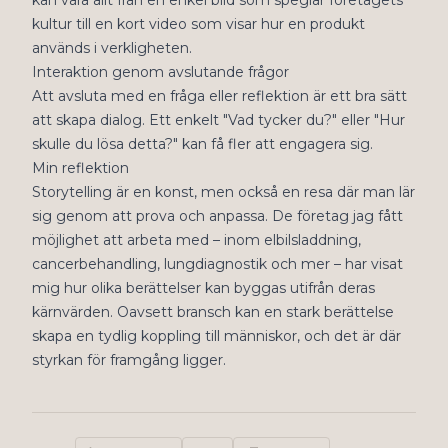
kan vara allt från en enkel bild som speglar företagets
kultur till en kort video som visar hur en produkt
används i verkligheten.
Interaktion genom avslutande frågor
Att avsluta med en fråga eller reflektion är ett bra sätt
att skapa dialog. Ett enkelt "Vad tycker du?" eller "Hur
skulle du lösa detta?" kan få fler att engagera sig.
Min reflektion
Storytelling är en konst, men också en resa där man lär
sig genom att prova och anpassa. De företag jag fått
möjlighet att arbeta med – inom elbilsladdning,
cancerbehandling, lungdiagnostik och mer – har visat
mig hur olika berättelser kan byggas utifrån deras
kärnvärden. Oavsett bransch kan en stark berättelse
skapa en tydlig koppling till människor, och det är där
styrkan för framgång ligger.