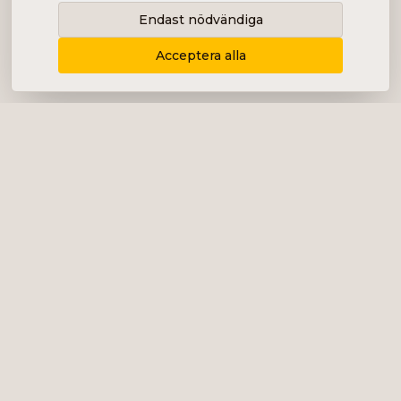
Endast nödvändiga
Acceptera alla
Levererar content, kommunikation och
analys i form av bolagsanalyser, intervjuer,
podcast och diverse marknadsföring.
+46 (0) 76 034 55 03
info@impalanordic.se
Östermalmstorg 1, 114 42 Stockholm
LinkedIn
Spotify
Tjänster