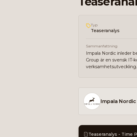
Teaseranal
Typ
Teaseranalys
Sammanfattning
Impala Nordic inleder b
Group är en svensk IT-k
verksamhetsutveckling.
Impala Nordic
Teaseranalys - Time 