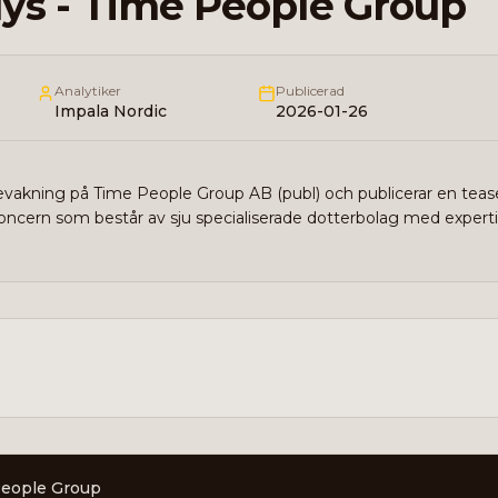
ys - Time People Group
Analytiker
Publicerad
Impala Nordic
2026-01-26
evakning på Time People Group AB (publ) och publicerar en teas
oncern som består av sju specialiserade dotterbolag med experti
People Group