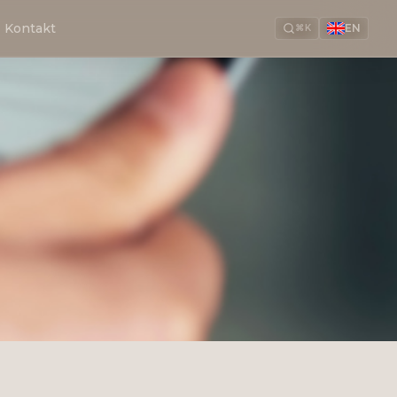
Kontakt
EN
⌘K