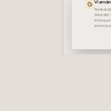
Vi anvä
Nödvändig
Med ditt 
intervjue
annonscoo