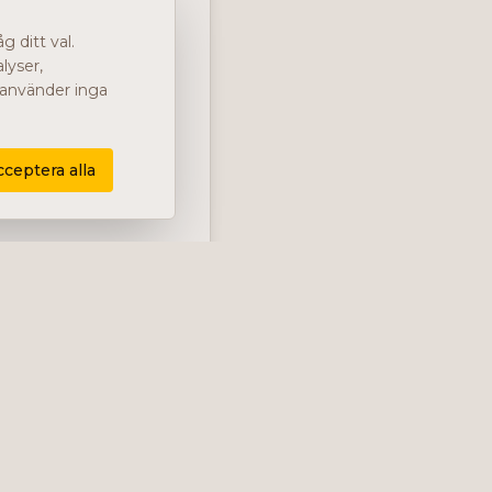
 ditt val.
lyser,
i använder inga
cceptera alla