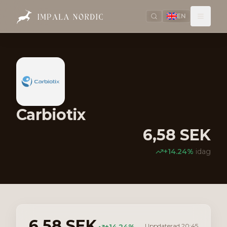
EN
Carbiotix
6,58
SEK
+
14.24
%
idag
6,58
SEK
Uppdaterad
20:45