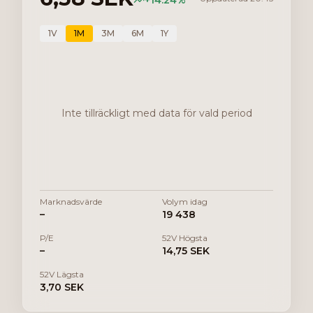
+
14.24
%
1V
1M
3M
6M
1Y
Inte tillräckligt med data för vald period
Marknadsvärde
Volym idag
–
19 438
P/E
52V Högsta
–
14,75 SEK
52V Lägsta
3,70 SEK