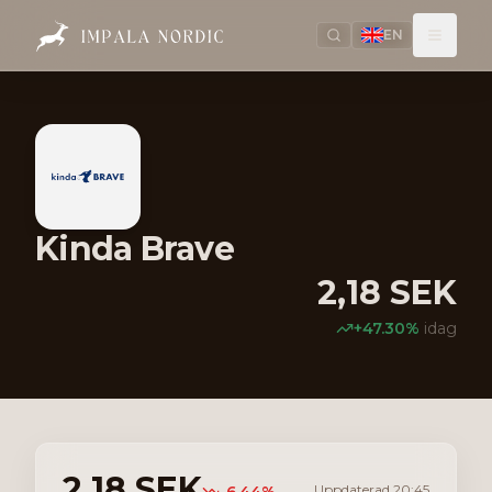
EN
Kinda Brave
2,18
SEK
+
47.30
%
idag
2,18
SEK
Uppdaterad
20:45