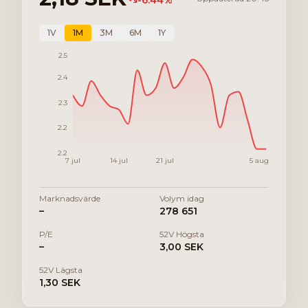
-6.44
%
1V
1M
3M
6M
1Y
2.5
2.4
2.3
2.2
2.2
7 jul
14 jul
21 jul
5 aug
Marknadsvärde
Volym idag
–
278 651
P/E
52V Högsta
–
3,00 SEK
52V Lägsta
1,30 SEK