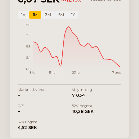
-12.79
%
1V
1M
3M
6M
1Y
7.6
7.2
6.8
6.4
6.0
8 jul
15 jul
23 jul
7 aug
Marknadsvärde
Volym idag
–
7 034
P/E
52V Högsta
–
10,28 SEK
52V Lägsta
4,52 SEK