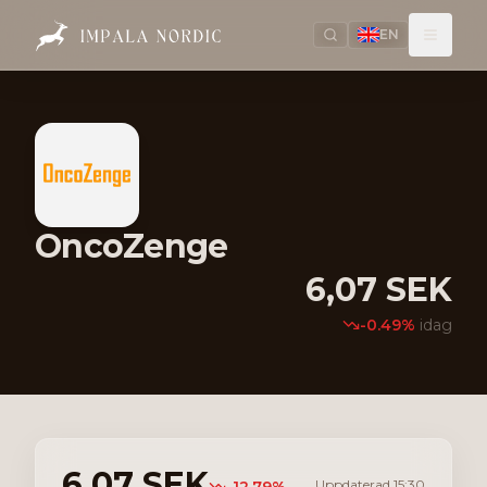
EN
OncoZenge
6,07
SEK
-0.49
%
idag
6,07
SEK
Uppdaterad
15:30