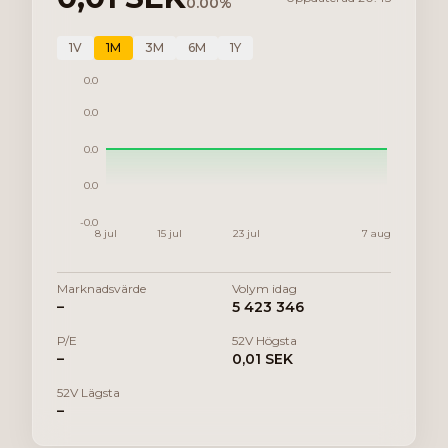
0.00
%
1V
1M
3M
6M
1Y
0.0
0.0
0.0
0.0
-0.0
8 jul
15 jul
23 jul
7 aug
Marknadsvärde
Volym idag
–
5 423 346
P/E
52V Högsta
–
0,01 SEK
52V Lägsta
–