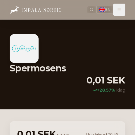
EN
Spermosens
0,01
SEK
+
28.57
%
idag
0,01
SEK
Uppdaterad
20:45