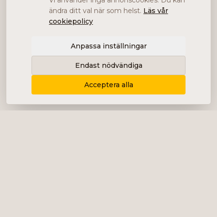
Vi använder inga annonscookies. Du kan
ändra ditt val när som helst.
Läs vår
cookiepolicy
Anpassa inställningar
Endast nödvändiga
Acceptera alla
Levererar content, kommunikation och
analys i form av bolagsanalyser, intervjuer,
podcast och diverse marknadsföring.
+46 (0) 76 034 55 03
info@impalanordic.se