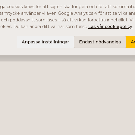
a cookies krävs för att sajten ska fungera och för att komma ihåg
samtycke använder vi även Google Analytics 4 för att se vilka ana
r och poddavsnitt som läses – så att vi kan förbättra innehållet. V
kies. Du kan ändra ditt val när som helst.
Läs vår cookiepolicy
Anpassa inställningar
Endast nödvändiga
A
Tjänster
Impala Invest
Bolagsanalyser
Intervjuer