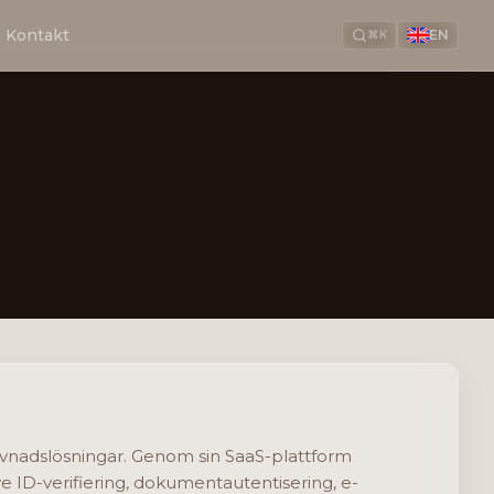
Kontakt
EN
⌘K
levnadslösningar. Genom sin SaaS-plattform
e ID-verifiering, dokumentautentisering, e-