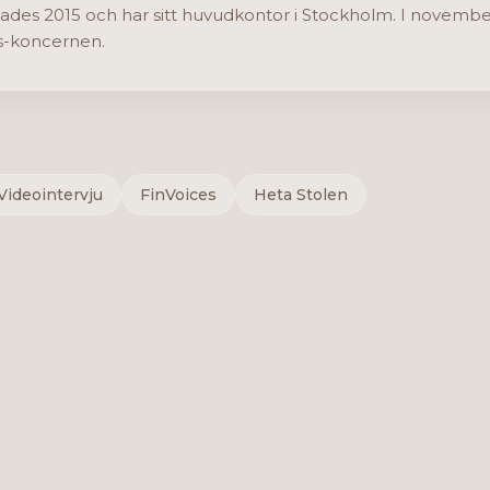
dades 2015 och har sitt huvudkontor i Stockholm. I novemb
ons-koncernen.
Videointervju
FinVoices
Heta Stolen