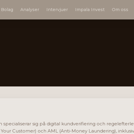
Bolag
Analyser
Intervjuer
Impala Invest
Om oss
specialiserar sig på digital kundverifiering och regelefter
w Your Customer) och AML (Anti-Money Laundering), inklusiv