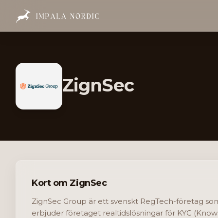
ZignSec
Kort om ZignSec
ZignSec Group är ett svenskt RegTech-företag som 
erbjuder företaget realtidslösningar för KYC (Kno