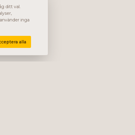
 ditt val.
lyser,
i använder inga
cceptera alla
Företaget
Om oss
Karriär
Kontakt
Cookiepolicy
Cookie-inställningar