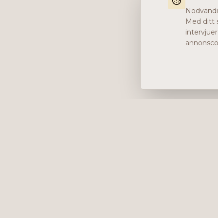
Nödvändig
Med ditt 
intervjue
annonscoo
Levererar content, kommunikation och
analys i form av bolagsanalyser, intervjuer,
podcast och diverse marknadsföring.
+46 (0) 76 034 55 03
info@impalanordic.se
Östermalmstorg 1, 114 42 Stockholm