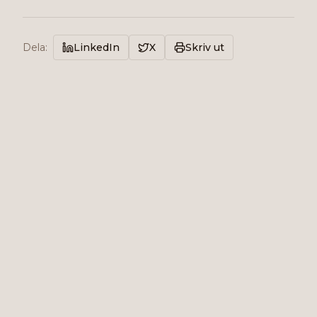
Dela
:
LinkedIn
X
Skriv ut