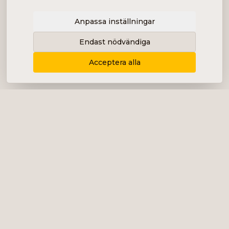
Anpassa inställningar
Endast nödvändiga
Acceptera alla
Levererar content, kommunikation och
analys i form av bolagsanalyser, intervjuer,
podcast och diverse marknadsföring.
+46 (0) 76 034 55 03
info@impalanordic.se
Östermalmstorg 1, 114 42 Stockholm
LinkedIn
Spotify