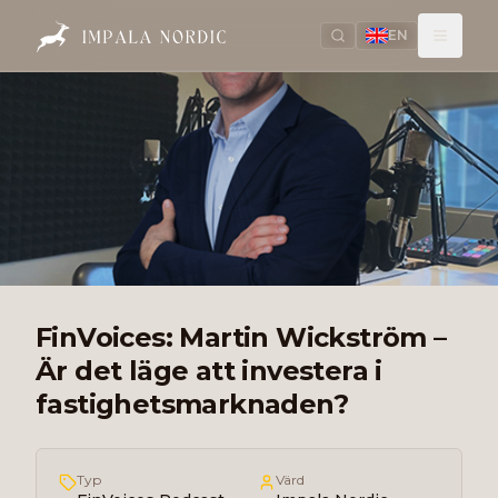
EN
FinVoices: Martin Wickström –
Är det läge att investera i
fastighetsmarknaden?
Typ
Värd