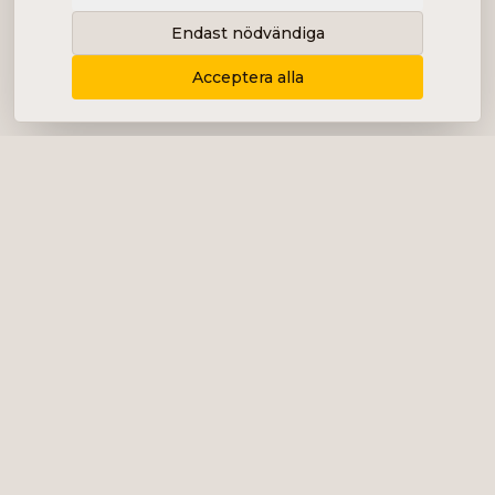
Endast nödvändiga
Acceptera alla
Levererar content, kommunikation och
analys i form av bolagsanalyser, intervjuer,
podcast och diverse marknadsföring.
+46 (0) 76 034 55 03
info@impalanordic.se
Östermalmstorg 1, 114 42 Stockholm
LinkedIn
Spotify
Tjänster