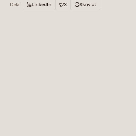
Dela
:
LinkedIn
X
Skriv ut