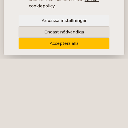
cookiepolicy
Anpassa inställningar
Endast nödvändiga
Acceptera alla
Levererar content, kommunikation och
analys i form av bolagsanalyser, intervjuer,
podcast och diverse marknadsföring.
+46 (0) 76 034 55 03
info@impalanordic.se
Östermalmstorg 1, 114 42 Stockholm