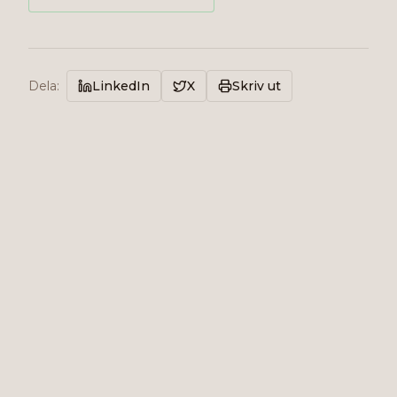
Dela
:
LinkedIn
X
Skriv ut