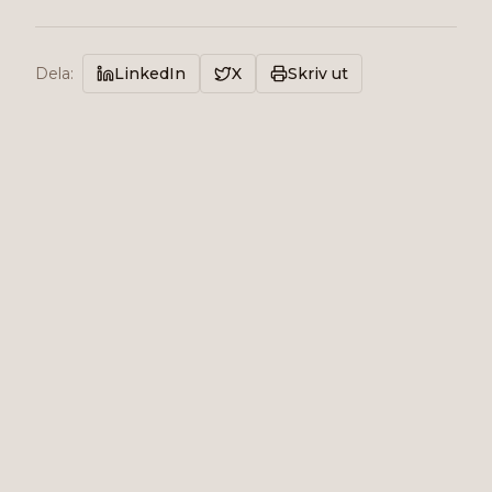
Dela
:
LinkedIn
X
Skriv ut