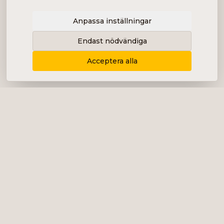
Anpassa inställningar
Endast nödvändiga
Acceptera alla
Levererar content, kommunikation och
analys i form av bolagsanalyser, intervjuer,
podcast och diverse marknadsföring.
+46 (0) 76 034 55 03
info@impalanordic.se
Östermalmstorg 1, 114 42 Stockholm
LinkedIn
Spotify