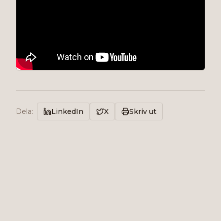
Dela
:
LinkedIn
X
Skriv ut